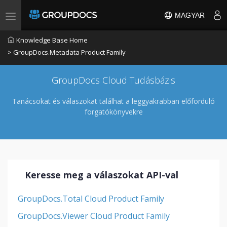
MAGYAR
Toggle navigation
Knowledge Base Home
> GroupDocs.Metadata Product Family
GroupDocs Cloud Tudásbázis
Tanácsokat és válaszokat találhat a leggyakrabban előforduló
forgatókönyvekre
Keresse meg a válaszokat API-val
GroupDocs.Total Cloud Product Family
GroupDocs.Viewer Cloud Product Family