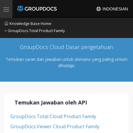
INDONESIAN
Toggle navigation
Knowledge Base Home
> GroupDocs.Total Product Family
GroupDocs Cloud Dasar pengetahuan
Temukan saran dan jawaban untuk skenario yang paling umum
dihadapi.
Temukan Jawaban oleh API
GroupDocs.Total Cloud Product Family
GroupDocs.Viewer Cloud Product Family