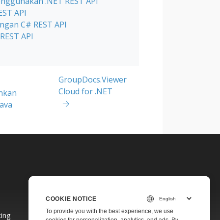
menggunakan .NET REST API
EST API
engan C# REST API
 REST API
GroupDocs.Viewer
Cloud for .NET
nkan
Java
COOKIE NOTICE
To provide you with the best experience, we use
cing