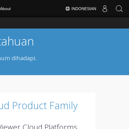
INDONESIAN
About
tahuan
mum dihadapi.
ud Product Family
iewer Cloud Platforms