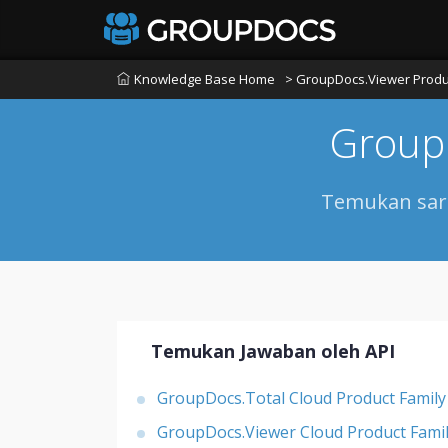
Knowledge Base Home
> GroupDocs.Viewer Produ
Group
Temukan sara
Temukan Jawaban oleh API
GroupDocs.Total Cloud Product Family
GroupDocs.Viewer Cloud Product Fami