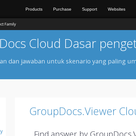
Products
Purchase
Support
Websites
ct Family
Docs Cloud Dasar penge
n dan jawaban untuk skenario yang paling u
GroupDocs.Viewer Clo
ly
Find answer by GroupDocs.V