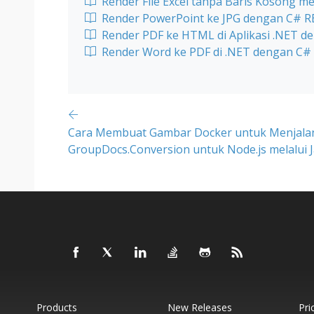
Render File Excel tanpa Baris Kosong 
Render PowerPoint ke JPG dengan C# R
Render PDF ke HTML di Aplikasi .NET d
Render Word ke PDF di .NET dengan C#
Cara Membuat Gambar Docker untuk Menjala
GroupDocs.Conversion untuk Node.js melalui 
Products
New Releases
Pri