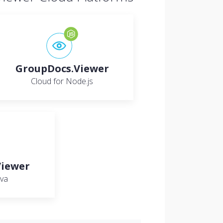
GroupDocs.Viewer
Cloud for Node.js
Viewer
ava