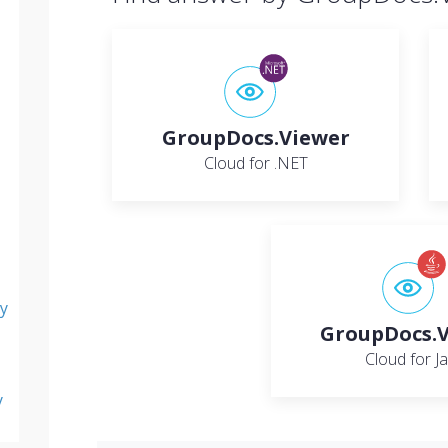
GroupDocs.Viewer
Cloud for .NET
y
GroupDocs.
Cloud for J
y